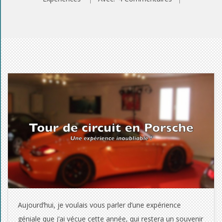
S
e
c
o
n
d
Aujourd’hui, je voulais vous parler d’une expérience
e
géniale que j’ai vécue cette année, qui restera un souvenir