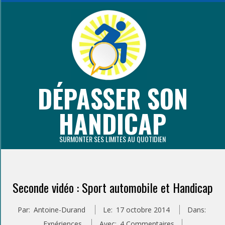
Aller
au
contenu
principal
DÉPASSER SON
HANDICAP
SURMONTER SES LIMITES AU QUOTIDIEN
Primary
Navigation
Seconde vidéo : Sport automobile et Handicap
Menu
Par:
Antoine-Durand
Le:
17 octobre 2014
Dans:
Expériences
Avec:
4 Commentaires