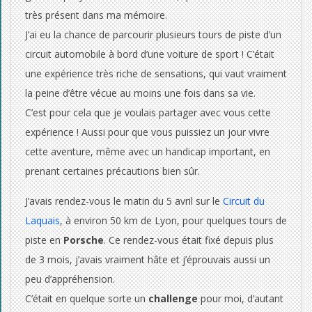
v
très présent dans ma mémoire.
i
J’ai eu la chance de parcourir plusieurs tours de piste d’un
circuit automobile à bord d’une voiture de sport ! C’était
d
une expérience très riche de sensations, qui vaut vraiment
é
la peine d’être vécue au moins une fois dans sa vie.
C’est pour cela que je voulais partager avec vous cette
o
expérience ! Aussi pour que vous puissiez un jour vivre
:
cette aventure, même avec un handicap important, en
prenant certaines précautions bien sûr.
S
J’avais rendez-vous le matin du 5 avril sur le
Circuit du
p
Laquais
, à environ 50 km de Lyon, pour quelques tours de
o
piste en
Porsche
. Ce rendez-vous était fixé depuis plus
r
de 3 mois, j’avais vraiment hâte et j’éprouvais aussi un
peu d’appréhension.
t
C’était en quelque sorte un
challenge
pour moi, d’autant