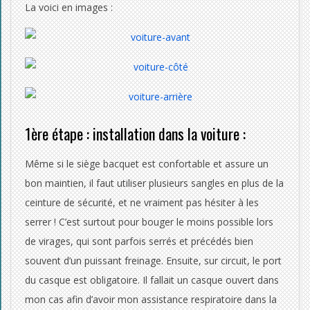
t
La voici en images :
H
a
n
d
1ère étape : installation dans la voiture :
i
c
Même si le siège bacquet est confortable et assure un
bon maintien, il faut utiliser plusieurs sangles en plus de la
a
ceinture de sécurité, et ne vraiment pas hésiter à les
p
serrer ! C’est surtout pour bouger le moins possible lors
de virages, qui sont parfois serrés et précédés bien
souvent d’un puissant freinage. Ensuite, sur circuit, le port
du casque est obligatoire. Il fallait un casque ouvert dans
mon cas afin d’avoir mon assistance respiratoire dans la