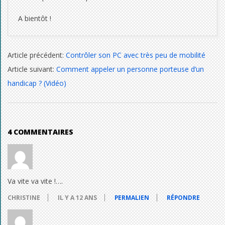
A bientôt !
2014-
Article précédent:
Contrôler son PC avec très peu de mobilité
10-
Article suivant:
Comment appeler un personne porteuse d’un
17
handicap ? (Vidéo)
4 COMMENTAIRES
Va vite va vite !….
CHRISTINE
IL Y A 12 ANS
PERMALIEN
RÉPONDRE