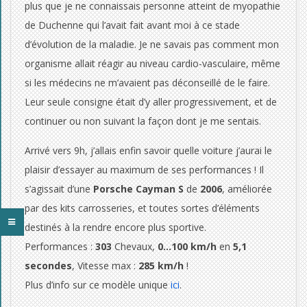
a
plus que je ne connaissais personne atteint de myopathie
de Duchenne qui l’avait fait avant moi à ce stade
u
d’évolution de la maladie. Je ne savais pas comment mon
t
organisme allait réagir au niveau cardio-vasculaire, même
si les médecins ne m’avaient pas déconseillé de le faire.
o
Leur seule consigne était d’y aller progressivement, et de
m
continuer ou non suivant la façon dont je me sentais.
o
Arrivé vers 9h, j’allais enfin savoir quelle voiture j’aurai le
b
plaisir d’essayer au maximum de ses performances ! Il
s’agissait d’une
Porsche Cayman S
de
2006
, améliorée
i
par des kits carrosseries, et toutes sortes d’éléments
l
destinés à la rendre encore plus sportive.
Performances :
303
Chevaux,
0…100 km/h
en
5,1
e
secondes
, Vitesse max :
285 km/h
!
e
Plus d’info sur ce modèle unique
ici
.