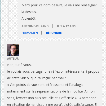
i
Merci pour ce nom de livre, je vais me renseigner
là-dessus.
c
A bientôt.
a
ANTOINE-DURAND
IL Y A 12 ANS
p
PERMALIEN
RÉPONDRE
?
(
AUTEUR
V
Bonjour à vous,
i
Je voulais vous partager une réflexion intéressante à propos
de cette vidéo, que j’ai reçue par mail :
d
« Vos points de vue sont intéressants et l’analogie
é
notamment sur les représentations de la mobilité. A mon
sens, l’expression plus actuelle et « officielle » : « personne
o
en situation de handicap » me paraît plutôt satisfaisante. En