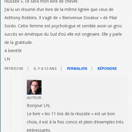
réussite », ce sera mon livre de chevet.
u
J’ai lu un résumé d’un livre de la même lignée que ceux de
Anthony Robbins. Il s’agit de « Bienvenue Douleur » de Pilar
s
Sordo. Cette femme est psychologue et semble avoir un gros
e
succès en Amérique du Sud d’où elle est originaire. Elle y parle
de la gratitude.
d
A bientôt
’
LN
u
PEYROCHE
IL Y A 12 ANS
PERMALIEN
RÉPONDRE
n
h
AUTEUR
a
Bonjour LN,
n
Le livre « les 11 lois de la réussite » est un bon
choix, il est à la fois concis et plein d’exemples très
d
intéressants.