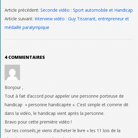
e
2014-
Article précédent:
Seconde vidéo : Sport automobile et Handicap
r
10-
Article suivant:
Interview vidéo : Guy Tisserant, entrepreneur et
23
s
médaillé paralympique
o
n
4 COMMENTAIRES
n
e
p
Bonjour ,
Tout à fait d’accord pour appeler une personne porteuse de
o
handicap » personne handicapée ». C’est simple et comme dit
r
dans la vidéo, le handicap vient après la personne.
t
Bravo pour cette première vidéo !
Sur tes conseils,je viens d’acheter le livre « les 11 lois de la
e