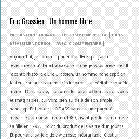
Eric Grassien : Un homme libre
2014-
PAR:
ANTOINE-DURAND
LE:
29 SEPTEMBRE 2014
DANS:
09-
DÉPASSEMENT DE SOI
AVEC:
0 COMMENTAIRE
29
Aujourd’hui, je souhaite parler d’un livre que j’ai lu
récemment qu’il fallait absolument que je vous présente ! Il
raconte l’histoire d’Eric Grassien, un homme handicapé en
fauteuil roulant vraiment très inspirant, un véritable modèle
même. Dans sa vie, il a connu les pires difficultés possibles
et imaginables, qui vont bien au-delà de son simple
handicap. Enfant de la DDASS sans aucune parenté,
renversé par une voiture en 1989, ayant perdu sa femme et
sa fille en 1997, Eric vit du produit de la vente d’un journal.
Et pourtant, sa joie de vivre reste inébranlable. C’est un