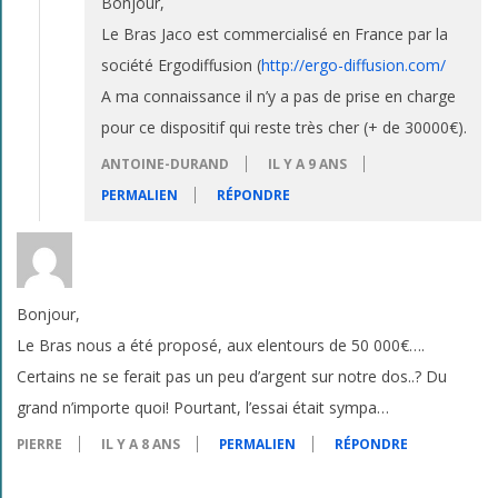
Bonjour,
Le Bras Jaco est commercialisé en France par la
société Ergodiffusion (
http://ergo-diffusion.com/
A ma connaissance il n’y a pas de prise en charge
pour ce dispositif qui reste très cher (+ de 30000€).
ANTOINE-DURAND
IL Y A 9 ANS
PERMALIEN
RÉPONDRE
Bonjour,
Le Bras nous a été proposé, aux elentours de 50 000€….
Certains ne se ferait pas un peu d’argent sur notre dos..? Du
grand n’importe quoi! Pourtant, l’essai était sympa…
PIERRE
IL Y A 8 ANS
PERMALIEN
RÉPONDRE