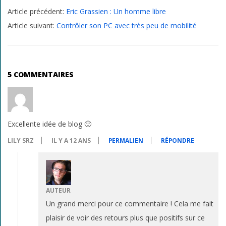
Article précédent:
Eric Grassien : Un homme libre
10-
Article suivant:
Contrôler son PC avec très peu de mobilité
06
5 COMMENTAIRES
Excellente idée de blog 🙂
LILY SRZ
IL Y A 12 ANS
PERMALIEN
RÉPONDRE
AUTEUR
Un grand merci pour ce commentaire ! Cela me fait
plaisir de voir des retours plus que positifs sur ce