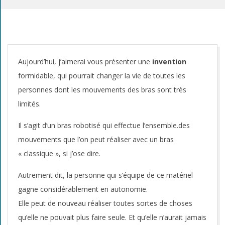
M
Aujourd’hui, j’aimerai vous présenter une
invention
formidable, qui pourrait changer la vie de toutes les
a
personnes dont les mouvements des bras sont très
p
limités.
r
Il s’agit d’un bras robotisé qui effectue l’ensemble.des
mouvements que l’on peut réaliser avec un bras
e
« classique », si j’ose dire.
m
Autrement dit, la personne qui s’équipe de ce matériel
i
gagne considérablement en autonomie.
è
Elle peut de nouveau réaliser toutes sortes de choses
qu’elle ne pouvait plus faire seule. Et qu’elle n’aurait jamais