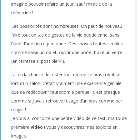
r
imaginé pouvoir refaire un jour, sauf miracle de la
e
médecine !
v
Les possibilités sont nombreuses. On peut de nouveau
i
faire tout un tas de gestes de la vie quotidienne, sans
l’aide d’une tierce personne. Des choses toutes simples
d
comme saisir un objet, ouvrir une porte, boire un verre
é
(en terrasse si possible^^).
o
J’ai eu la chance de tester moi-même ce bras robotisé
lors d’un salon. C’était vraiment une expérience géniale
:
que de redécouvrir l’autonomie perdue ! C’est presque
t
comme si j’avais retrouvé l’usage d’un bras comme par
e
magie !
Je vous ai concocté une petite vidéo de ce test, ma toute
s
première
vidéo
! Vous y découvrirez mes exploits en
t
images.