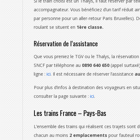
Si le train choisi est un Thalys, il faut réserver par t
accompagnateur. Vous bénéficiez d’un tarif réduit a
par personne pour un aller-retour Paris Bruxelles).
roulant se situent en
1ère classe.
Réservation de l’assistance
Que vous preniez le TGV ou le Thalys, la réservation d
SNCF par téléphone au
0890 640 650
(appel surtaxé)
ligne :
ici
. Il est nécessaire de réserver l’assistance
au
Pour plus d’infos à destination des voyageurs en si
consulter la page suivante :
ici
.
Les trains France – Pays-Bas
L’ensemble des trains qui réalisent ces trajets sont 
chacun au moins
2 emplacements
pour fauteuil r