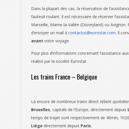
u
Dans la plupart des cas, la réservation de l’assista
t
fauteuil roulant. Il est nécessaire de réserver l’assi
e
Marseille, Marne-la-Vallée (Disneyland) ou Avignon. Po
d’envoyer un mail à
contactus@eurostar.com
. Il co
u
avant
votre voyage.
i
Pour plus d’informations concernant l’assistance a
l
réalisé par la société Eurostar.
r
Les trains France – Belgique
o
u
Là encore de nombreux trains direct relient quotidi
l
Bruxelles
, capitale de l’Europe, directement depuis
L
a
temps de trajet sont respectivement de 40min, 1h20,
Liège
directement depuis
Paris
.