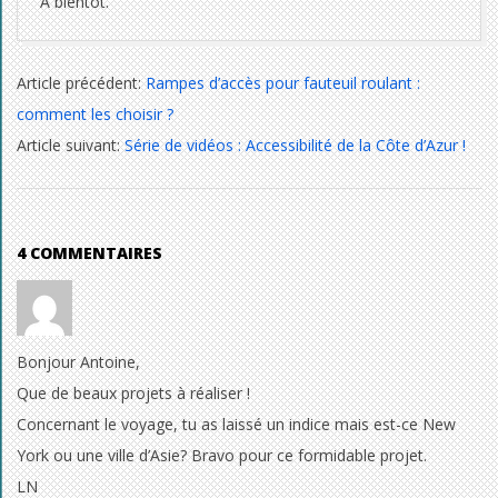
:
A bientôt.
e
2014-
Article précédent:
Rampes d’accès pour fauteuil roulant :
12-
t
comment les choisir ?
20
v
Article suivant:
Série de vidéos : Accessibilité de la Côte d’Azur !
o
u
4 COMMENTAIRES
s
?
Bonjour Antoine,
Que de beaux projets à réaliser !
Concernant le voyage, tu as laissé un indice mais est-ce New
York ou une ville d’Asie? Bravo pour ce formidable projet.
LN