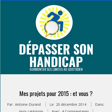
Aller
au
contenu
principal
DÉPASSER SON
HANDICAP
SURMONTER SES LIMITES AU QUOTIDIEN
Primary
Navigation
Mes projets pour 2015 : et vous ?
Menu
Par:
Antoine-Durand
Le:
20 décembre 2014
Dans:
Hors catégorie
Avec:
4 Commentaires