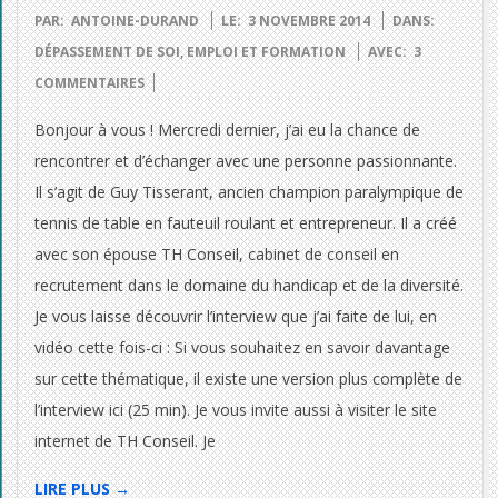
2014-
PAR:
ANTOINE-DURAND
LE:
3 NOVEMBRE 2014
DANS:
11-
DÉPASSEMENT DE SOI
,
EMPLOI ET FORMATION
AVEC:
3
03
COMMENTAIRES
Bonjour à vous ! Mercredi dernier, j’ai eu la chance de
rencontrer et d’échanger avec une personne passionnante.
Il s’agit de Guy Tisserant, ancien champion paralympique de
tennis de table en fauteuil roulant et entrepreneur. Il a créé
avec son épouse TH Conseil, cabinet de conseil en
recrutement dans le domaine du handicap et de la diversité.
Je vous laisse découvrir l’interview que j’ai faite de lui, en
vidéo cette fois-ci : Si vous souhaitez en savoir davantage
sur cette thématique, il existe une version plus complète de
l’interview ici (25 min). Je vous invite aussi à visiter le site
internet de TH Conseil. Je
LIRE PLUS →