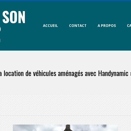
 SON
Primary
P
ACCUEIL
CONTACT
A PROPOS
C
Navigation
Menu
N
la location de véhicules aménagés avec Handynamic